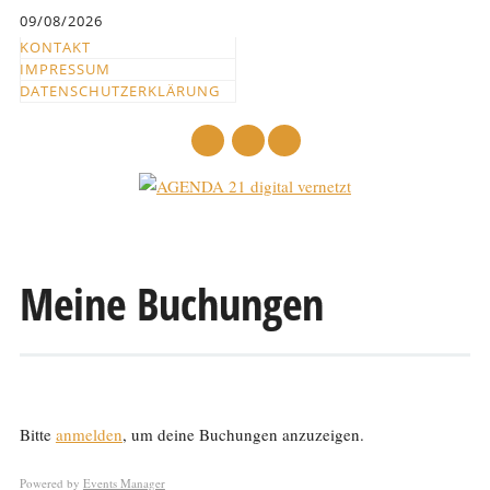
Inhalt
09/08/2026
springen
KONTAKT
IMPRESSUM
DATENSCHUTZERKLÄRUNG
mail
Hauptmenü
Abbrechen
und
Meine Buchungen
zum
Text
Bitte
anmelden
, um deine Buchungen anzuzeigen.
Powered by
Events Manager