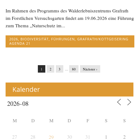
Im Rahmen des Programms des Walderlebniszentrums Grafrath
im Forstlichen Versuchsgarten findet am 19.06.2026 eine Führung
zum Thema „Naturschutz im...
2026
,
BIODIVERSITÄT
,
FÜHRUNGEN
,
GRAFRATH/KOTTGEISERING
AGENDA 21
1
2
3
…
80
Nächster ›
Kalender
M
D
M
D
F
S
S
27
28
30
31
1
2
29