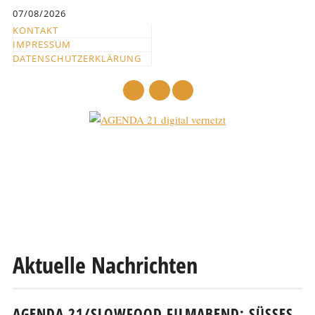
Inhalt
07/08/2026
springen
KONTAKT
IMPRESSUM
DATENSCHUTZERKLÄRUNG
mail
Hauptmenü
Abbrechen
und
zum
Text
Aktuelle Nachrichten
AGENDA 21/SLOWFOOD FILMABEND: SÜSSES G