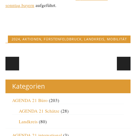
sonntag.bayern
aufgeführt.
2024
,
AKTIONEN
,
FÜRSTENFELDBRUCK
,
LANDKREIS
,
MOBILITÄT
Post navigation
Kategorien
AGENDA 21 Büro
(203)
AGENDA 21 Schätze
(28)
Landkreis
(80)
AGENDA 21 international
(3)