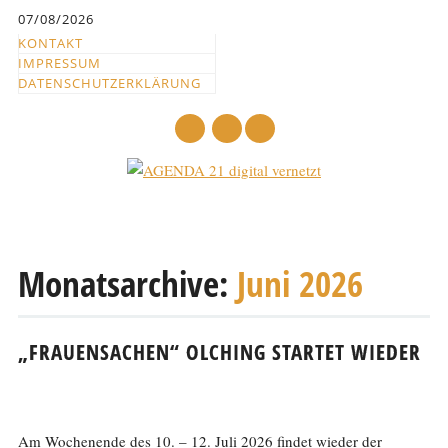
Inhalt
07/08/2026
springen
KONTAKT
IMPRESSUM
DATENSCHUTZERKLÄRUNG
mail
Hauptmenü
Abbrechen
und
Monatsarchive:
Juni 2026
zum
Text
„FRAUENSACHEN“ OLCHING STARTET WIEDER
Am Wochenende des 10. – 12. Juli 2026 findet wieder der