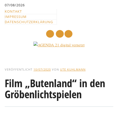
Inhalt
07/08/2026
springen
KONTAKT
IMPRESSUM
DATENSCHUTZERKLÄRUNG
mail
Hauptmenü
Abbrechen
und
VERÖFFENTLICHT
10/07/2020
VON
UTE KUHLMANN
zum
Film „Butenland“ in den
Text
Gröbenlichtspielen