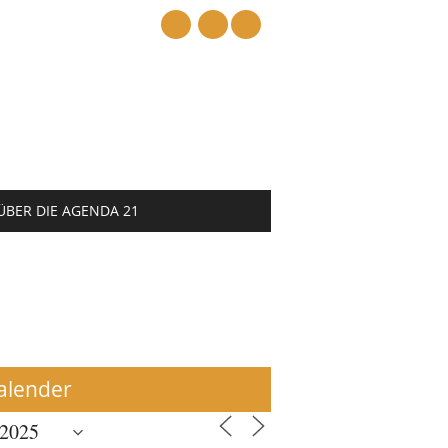
mail
ÜBER DIE AGENDA 21
alender