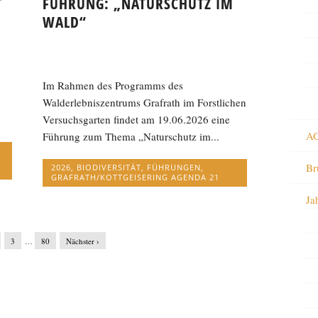
T
FÜHRUNG: „NATURSCHUTZ IM
WALD“
Im Rahmen des Programms des
Walderlebniszentrums Grafrath im Forstlichen
.
Versuchsgarten findet am 19.06.2026 eine
AG
Führung zum Thema „Naturschutz im...
Br
2026
,
BIODIVERSITÄT
,
FÜHRUNGEN
,
GRAFRATH/KOTTGEISERING AGENDA 21
Ja
3
…
80
Nächster ›