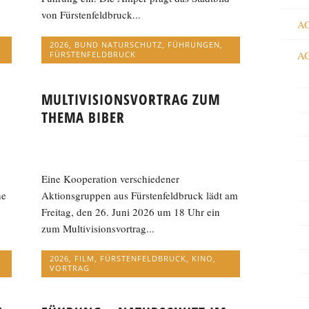
von Fürstenfeldbruck...
AG
2026
,
BUND NATURSCHUTZ
,
FÜHRUNGEN
,
AG
FÜRSTENFELDBRUCK
MULTIVISIONSVORTRAG ZUM
THEMA BIBER
Eine Kooperation verschiedener
ne
Aktionsgruppen aus Fürstenfeldbruck lädt am
Freitag, den 26. Juni 2026 um 18 Uhr ein
zum Multivisionsvortrag...
2026
,
FILM
,
FÜRSTENFELDBRUCK
,
KINO
,
VORTRAG