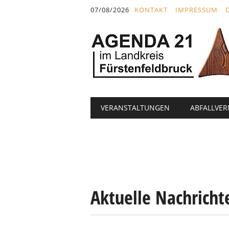
Inhalt
07/08/2026
KONTAKT
IMPRESSUM
springen
Hauptmenü
Abbrechen
VERANSTALTUNGEN
ABFALLVE
und
zum
Text
Aktuelle Nachricht