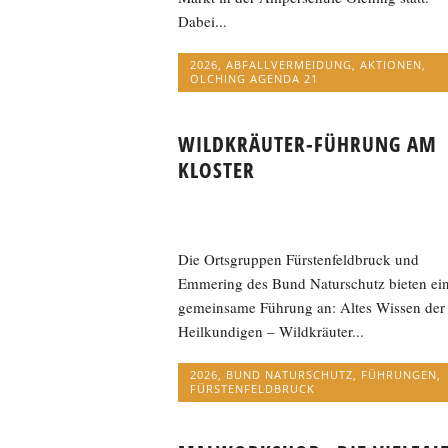
Dabei...
2026
,
ABFALLVERMEIDUNG
,
AKTIONEN
,
OLCHING AGENDA 21
WILDKRÄUTER-FÜHRUNG AM
KLOSTER
Die Ortsgruppen Fürstenfeldbruck und
Emmering des Bund Naturschutz bieten ei
gemeinsame Führung an: Altes Wissen der
Heilkundigen – Wildkräuter...
2026
,
BUND NATURSCHUTZ
,
FÜHRUNGEN
,
FÜRSTENFELDBRUCK