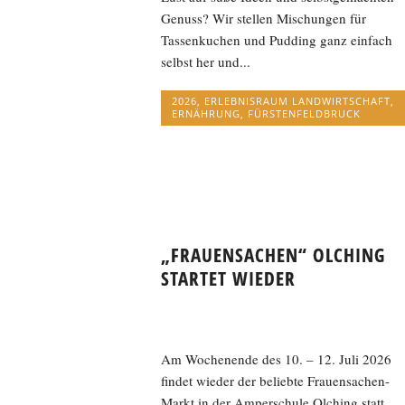
Genuss? Wir stellen Mischungen für
Tassenkuchen und Pudding ganz einfach
selbst her und...
2026
,
ERLEBNISRAUM LANDWIRTSCHAFT
,
ERNÄHRUNG
,
FÜRSTENFELDBRUCK
„FRAUENSACHEN“ OLCHING
STARTET WIEDER
Am Wochenende des 10. – 12. Juli 2026
findet wieder der beliebte Frauensachen-
Markt in der Amperschule Olching statt.