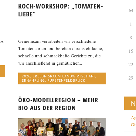
KOCH-WORKSHOP: „TOMATEN-
M
LIEBE“
1
8
os
Gemeinsam verarbeiten wir verschiedene
Tomatensorten und bereiten daraus einfache,
15
schnelle und schmackhafte Gerichte zu, die
wir anschließend in gemütlicher...
22
2026
,
ERLEBNISRAUM LANDWIRTSCHAFT
,
29
ERNÄHRUNG
,
FÜRSTENFELDBRUCK
ÖKO-MODELLREGION – MEHR
N
BIO AUS DER REGION
Ag
Gi