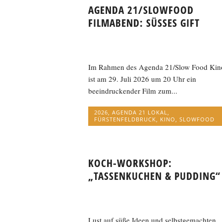
AGENDA 21/SLOWFOOD
FILMABEND: SÜSSES GIFT
Im Rahmen des Agenda 21/Slow Food Kin
ist am 29. Juli 2026 um 20 Uhr ein
beeindruckender Film zum...
2026
,
AGENDA 21 LOKAL
,
FÜRSTENFELDBRUCK
,
KINO
,
SLOWFOOD
KOCH-WORKSHOP:
„TASSENKUCHEN & PUDDING“
Lust auf süße Ideen und selbstgemachten