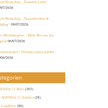
ch-Workshop: „Tomaten-Liebe“
/07/2026
ch-Workshop: „Tassenkuchen &
dding“
08/07/2026
o-Modellregion – Mehr Bio aus der
gion
06/07/2026
rauensachen“ Olching startet wieder
/06/2026
ategorien
ENDA 21 Büro
(203)
AGENDA 21 Schätze
(28)
Landkreis
(80)