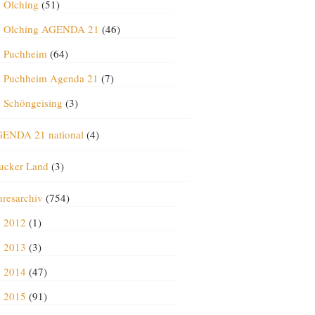
Olching
(51)
Olching AGENDA 21
(46)
Puchheim
(64)
Puchheim Agenda 21
(7)
Schöngeising
(3)
ENDA 21 national
(4)
ucker Land
(3)
hresarchiv
(754)
2012
(1)
2013
(3)
2014
(47)
2015
(91)