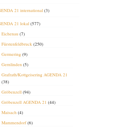
ENDA 21 international
(3)
ENDA 21 lokal
(577)
Eichenau
(7)
Fürstenfeldbruck
(250)
Germering
(9)
Gernlinden
(5)
Grafrath/Kottgeisering AGENDA 21
(38)
Gröbenzell
(94)
Gröbenzell AGENDA 21
(44)
Maisach
(4)
Mammendorf
(6)