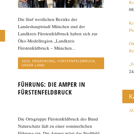
Ko
08
Die fünf westlichen Bezirke der
Ko
Landeshauptstadt München und der
Pu
Landkreis Fürstenfeldbruck haben sich zur
Öko-Modellregion „Landkreis
Ök
Fürstenfeldbruck – München...
Re
2026
,
ERNÄHRUNG
,
FÜRSTENFELDBRUCK
,
„F
UNSER LAND
24
FÜHRUNG: DIE AMPER IN
FÜRSTENFELDBRUCK
K
AG
Die Ortsgruppe Fürstenfeldbruck des Bund
Naturschutz lädt zu einer sommerlichen
Führung ein. Die Amper prägt das Stadtbild