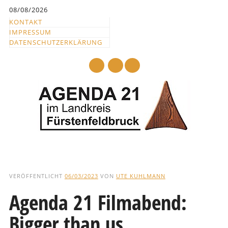
Inhalt
08/08/2026
springen
KONTAKT
IMPRESSUM
DATENSCHUTZERKLÄRUNG
mail
Hauptmenü
Abbrechen
und
VERÖFFENTLICHT
06/03/2023
VON
UTE KUHLMANN
zum
Agenda 21 Filmabend:
Text
Bigger than us