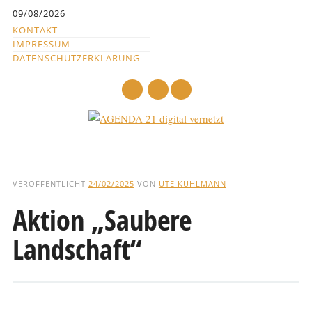
Inhalt
09/08/2026
springen
KONTAKT
IMPRESSUM
DATENSCHUTZERKLÄRUNG
mail
Hauptmenü
Abbrechen
und
VERÖFFENTLICHT
24/02/2025
VON
UTE KUHLMANN
zum
Aktion „Saubere
Text
Landschaft“