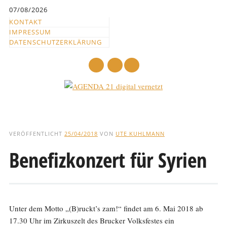
Inhalt
07/08/2026
springen
KONTAKT
IMPRESSUM
DATENSCHUTZERKLÄRUNG
mail
Hauptmenü
Abbrechen
und
VERÖFFENTLICHT
25/04/2018
VON
UTE KUHLMANN
zum
Benefizkonzert für Syrien
Text
Unter dem Motto „(B)ruckt’s zam!“ findet am 6. Mai 2018 ab
17.30 Uhr im Zirkuszelt des Brucker Volksfestes ein