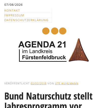
Inhalt
07/08/2026
springen
KONTAKT
IMPRESSUM
DATENSCHUTZERKLÄRUNG
mail
Hauptmenü
Abbrechen
und
VERÖFFENTLICHT
02/02/2018
VON
UTE KUHLMANN
zum
Bund Naturschutz stellt
Text
Jahresprogramm vor