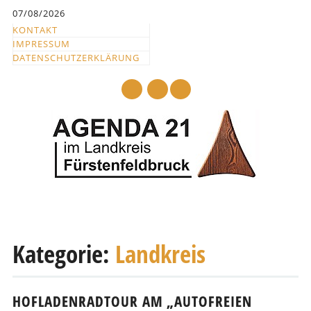
Inhalt
07/08/2026
springen
KONTAKT
IMPRESSUM
DATENSCHUTZERKLÄRUNG
mail
Hauptmenü
Abbrechen
und
Kategorie:
Landkreis
zum
Text
HOFLADENRADTOUR AM „AUTOFREIEN