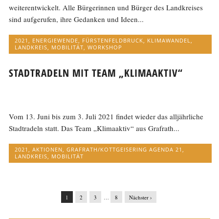
weiterentwickelt. Alle Bürgerinnen und Bürger des Landkreises
sind aufgerufen, ihre Gedanken und Ideen...
2021
,
ENERGIEWENDE
,
FÜRSTENFELDBRUCK
,
KLIMAWANDEL
,
LANDKREIS
,
MOBILITÄT
,
WORKSHOP
STADTRADELN MIT TEAM „KLIMAAKTIV“
Vom 13. Juni bis zum 3. Juli 2021 findet wieder das alljährliche
Stadtradeln statt. Das Team „Klimaaktiv“ aus Grafrath...
2021
,
AKTIONEN
,
GRAFRATH/KOTTGEISERING AGENDA 21
,
LANDKREIS
,
MOBILITÄT
1
2
3
…
8
Nächster ›