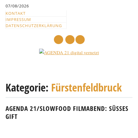
Inhalt
07/08/2026
springen
KONTAKT
IMPRESSUM
DATENSCHUTZERKLÄRUNG
mail
Hauptmenü
Abbrechen
und
Kategorie:
Fürstenfeldbruck
zum
Text
AGENDA 21/SLOWFOOD FILMABEND: SÜSSES G
IFT