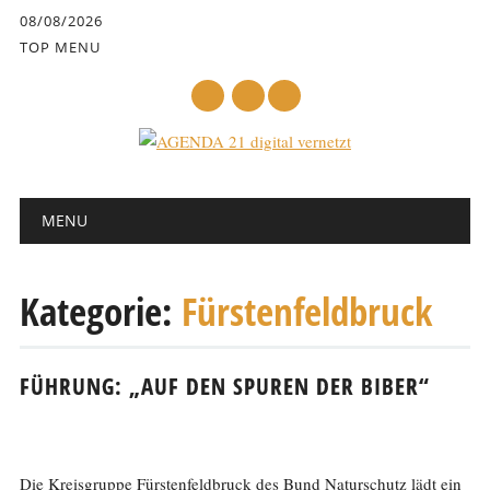
Inhalt
08/08/2026
springen
TOP MENU
mail
Hauptmenü
Abbrechen
MENU
und
zum
Text
Kategorie:
Fürstenfeldbruck
FÜHRUNG: „AUF DEN SPUREN DER BIBER“
Die Kreisgruppe Fürstenfeldbruck des Bund Naturschutz lädt ein