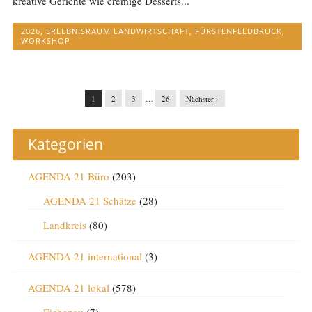
kreative Gerichte wie cremige Desserts...
2026
,
ERLEBNISRAUM LANDWIRTSCHAFT
,
FÜRSTENFELDBRUCK
,
WORKSHOP
1
2
3
…
26
Nächster ›
Kategorien
AGENDA 21 Büro
(203)
AGENDA 21 Schätze
(28)
Landkreis
(80)
AGENDA 21 international
(3)
AGENDA 21 lokal
(578)