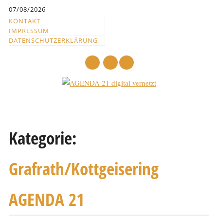
Inhalt
07/08/2026
springen
KONTAKT
IMPRESSUM
DATENSCHUTZERKLÄRUNG
mail
Hauptmenü
Abbrechen
und
Kategorie:
zum
Text
Grafrath/Kottgeisering
AGENDA 21