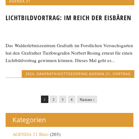
AGENDA 21
LICHTBILDVORTRAG: IM REICH DER EISBÄREN
Das Walderlebniszentrum Grafrath im Forstlichen Versuchsgarten
hat den Grafrather Tierfotografen Norbert Rosing erneut für einen
Lichtbildvortrag gewinnen können. Dieses Mal geht es...
2024
,
GRAFRATH/KOTTGEISERING AGENDA 21
,
VORTRAG
1
2
3
4
Nächster ›
Kategorien
AGENDA 21 Büro
(203)