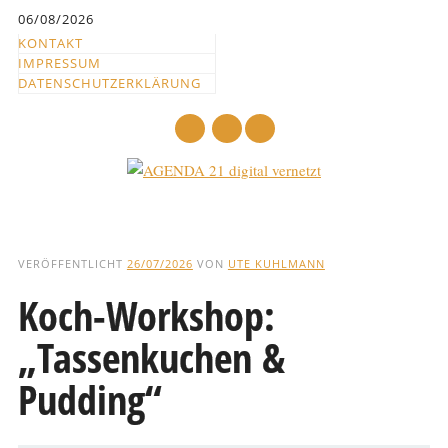
Inhalt
06/08/2026
springen
KONTAKT
IMPRESSUM
DATENSCHUTZERKLÄRUNG
mail
Hauptmenü
Abbrechen
und
VERÖFFENTLICHT
26/07/2026
VON
UTE KUHLMANN
zum
Koch-Workshop:
Text
„Tassenkuchen &
Pudding“