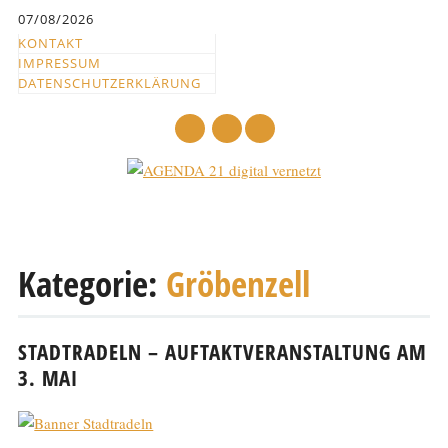
Inhalt
07/08/2026
springen
KONTAKT
IMPRESSUM
DATENSCHUTZERKLÄRUNG
mail
Hauptmenü
Abbrechen
und
Kategorie:
Gröbenzell
zum
Text
STADTRADELN – AUFTAKTVERANSTALTUNG AM
3. MAI