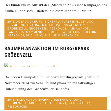
Der bundesweite Auftakt des „Stadtradeln“ – einer Kampagne des
Klima-Bündnisses – startete in diesem Jahr am 3. Mai in...
2015
,
AGENDA 21 BÜRO
,
EICHENAU
,
FÜRSTENFELDBRUCK
,
GERMERING
,
GRAFRATH/KOTTGEISERING AGENDA 21
,
GRÖBENZELL
,
GRÖBENZELL AGENDA 21
,
KLIMAWANDEL
,
LANDKREIS
,
MAMMENDORF
,
MOBILITÄT
,
OLCHING
,
OLCHING
AGENDA 21
,
PUCHHEIM
,
PUCHHEIM AGENDA 21
BAUMPFLANZAKTION IM BÜRGERPARK
GRÖBENZELL
Die ersten Baumpaten im Gröbenzeller Bürgerpark griffen im
November 2014 zur Schaufel und pflanzten mit tatkräftiger
Unterstützung des Gröbenzeller Bauhofes...
2015
,
BILDUNG FÜR NACHHALTIGE ENTWICKLUNG
,
GRÖBENZELL
,
GRÖBENZELL AGENDA 21
,
NATURSCHUTZ
,
RESSOURCEN