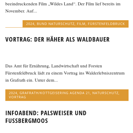
beeindruckenden Film „Wildes Land“. Der Film lief bereits im
November. Auf...
2024
,
BUND NATURSCHUTZ
,
FILM
,
FÜRSTENFELDBRUCK
VORTRAG: DER HÄHER ALS WALDBAUER
Das Amt für Ernährung, Landwirtschaft und Forsten
Fürstenfeldbruck lädt zu einem Vortrag ins Walderlebniszentrum
in Grafrath ein. Unter dem...
2024
,
GRAFRATH/KOTTGEISERING AGENDA 21
,
NATURSCHUTZ
,
VORTRAG
INFOABEND: PALSWEISER UND
FUSSBERGMOOS