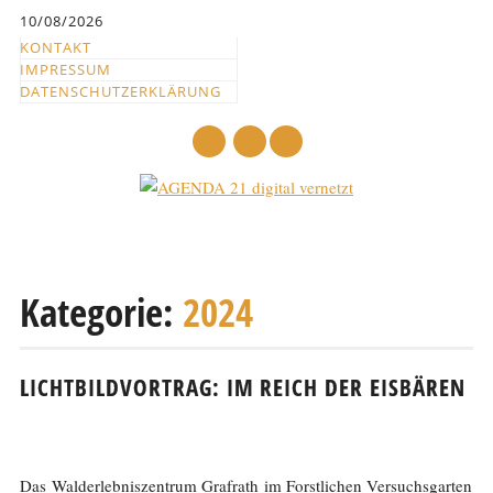
Inhalt
10/08/2026
springen
KONTAKT
IMPRESSUM
DATENSCHUTZERKLÄRUNG
mail
Hauptmenü
Abbrechen
und
Kategorie:
2024
zum
Text
LICHTBILDVORTRAG: IM REICH DER EISBÄREN
Das Walderlebniszentrum Grafrath im Forstlichen Versuchsgarten