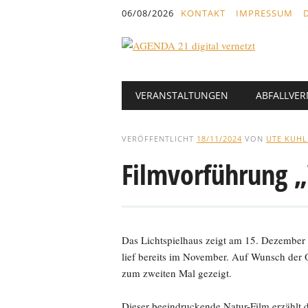
Inhalt
06/08/2026
KONTAKT
IMPRESSUM
springen
Hauptmenü
Abbrechen
VERANSTALTUNGEN
ABFALLVE
und
zum
Text
VERÖFFENTLICHT
18/11/2024
VON
UTE KUH
Filmvorführung 
Das Lichtspielhaus zeigt am 15. Dezember
lief bereits im November. Auf Wunsch der
zum zweiten Mal gezeigt.
Dieser beeindruckende Natur-Film erzählt d