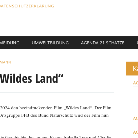
DATENSCHUTZERKLÄRUNG
RMEIDUNG
UMWELTBILDUNG
AGENDA 21 SCHÄTZE
LMANN
K
„Wildes Land“
AG
 2024 den beeindruckenden Film „Wildes Land“. Der Film
 Ortsgruppe FFB des Bund Naturschutz wird der Film nun
AG
AG
ie Geschichte des jungen Paares Isabella Tree und Charlie