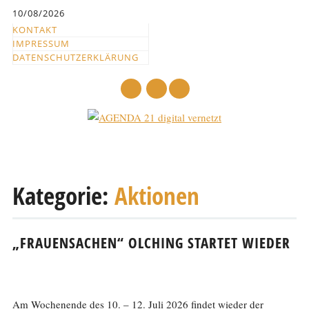
Inhalt
10/08/2026
springen
KONTAKT
IMPRESSUM
DATENSCHUTZERKLÄRUNG
mail
Hauptmenü
Abbrechen
und
Kategorie:
Aktionen
zum
Text
„FRAUENSACHEN“ OLCHING STARTET WIEDER
Am Wochenende des 10. – 12. Juli 2026 findet wieder der