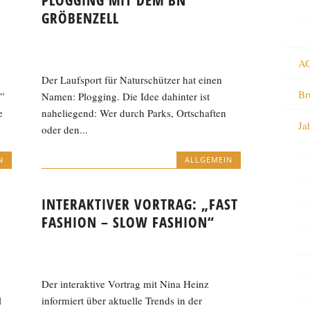
PLOGGING MIT DEM BN
GRÖBENZELL
AG
Der Laufsport für Naturschützer hat einen
Br
”
Namen: Plogging. Die Idee dahinter ist
e
naheliegend: Wer durch Parks, Ortschaften
Ja
oder den...
N
ALLGEMEIN
INTERAKTIVER VORTRAG: „FAST
FASHION – SLOW FASHION“
Der interaktive Vortrag mit Nina Heinz
l
informiert über aktuelle Trends in der