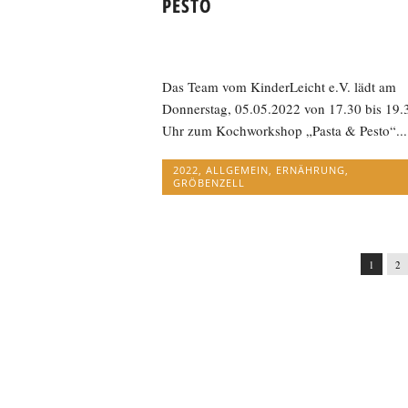
PESTO
Das Team vom KinderLeicht e.V. lädt am
Donnerstag, 05.05.2022 von 17.30 bis 19.
Uhr zum Kochworkshop „Pasta & Pesto“...
2022
,
ALLGEMEIN
,
ERNÄHRUNG
,
GRÖBENZELL
1
2