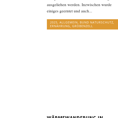
ausgeliehen werden. Inzwischen wurde
einiges geerntet und auch...
2025
,
ALLGEMEIN
,
BUND NATURSCHUTZ
,
ERNÄHRUNG
,
GRÖBENZELL