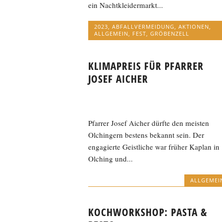
ein Nachtkleidermarkt...
2023
,
ABFALLVERMEIDUNG
,
AKTIONEN
,
ALLGEMEIN
,
FEST
,
GRÖBENZELL
KLIMAPREIS FÜR PFARRER
JOSEF AICHER
Pfarrer Josef Aicher dürfte den meisten
Olchingern bestens bekannt sein. Der
engagierte Geistliche war früher Kaplan in
Olching und...
ALLGEMEI
KOCHWORKSHOP: PASTA &