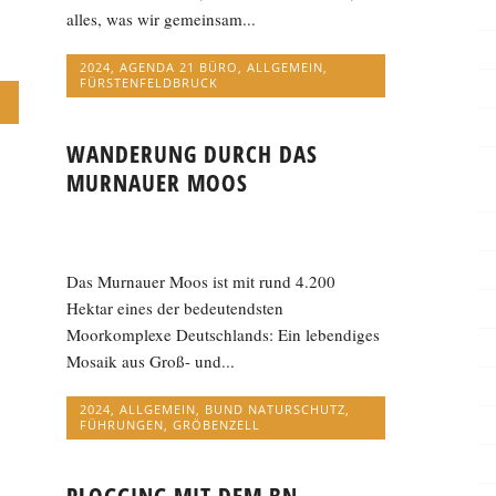
alles, was wir gemeinsam...
2024
,
AGENDA 21 BÜRO
,
ALLGEMEIN
,
FÜRSTENFELDBRUCK
WANDERUNG DURCH DAS
MURNAUER MOOS
Das Murnauer Moos ist mit rund 4.200
Hektar eines der bedeutendsten
Moorkomplexe Deutschlands: Ein lebendiges
Mosaik aus Groß- und...
2024
,
ALLGEMEIN
,
BUND NATURSCHUTZ
,
FÜHRUNGEN
,
GRÖBENZELL