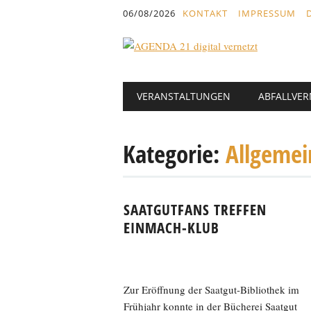
Inhalt
06/08/2026
KONTAKT
IMPRESSUM
springen
Hauptmenü
Abbrechen
VERANSTALTUNGEN
ABFALLVE
und
zum
Text
Kategorie:
Allgemei
SAATGUTFANS TREFFEN
EINMACH-KLUB
Zur Eröffnung der Saatgut-Bibliothek im
Frühjahr konnte in der Bücherei Saatgut