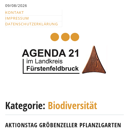
Inhalt
09/08/2026
springen
KONTAKT
IMPRESSUM
DATENSCHUTZERKLÄRUNG
mail
Hauptmenü
Abbrechen
und
Kategorie:
Biodiversität
zum
Text
AKTIONSTAG GRÖBENZELLER PFLANZLGARTEN