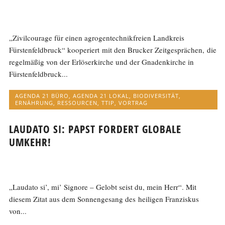
„Zivilcourage für einen agrogentechnikfreien Landkreis
Fürstenfeldbruck“ kooperiert mit den Brucker Zeitgesprächen, die
regelmäßig von der Erlöserkirche und der Gnadenkirche in
Fürstenfeldbruck...
AGENDA 21 BÜRO
,
AGENDA 21 LOKAL
,
BIODIVERSITÄT
,
ERNÄHRUNG
,
RESSOURCEN
,
TTIP
,
VORTRAG
LAUDATO SI: PAPST FORDERT GLOBALE
UMKEHR!
„Laudato si’, mi’ Signore – Gelobt seist du, mein Herr“. Mit
diesem Zitat aus dem Sonnengesang des heiligen Franziskus
von...