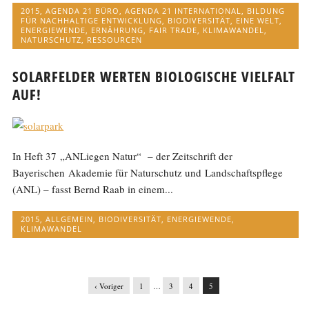
2015
,
AGENDA 21 BÜRO
,
AGENDA 21 INTERNATIONAL
,
BILDUNG
FÜR NACHHALTIGE ENTWICKLUNG
,
BIODIVERSITÄT
,
EINE WELT
,
ENERGIEWENDE
,
ERNÄHRUNG
,
FAIR TRADE
,
KLIMAWANDEL
,
NATURSCHUTZ
,
RESSOURCEN
SOLARFELDER WERTEN BIOLOGISCHE VIELFALT
AUF!
In Heft 37 „ANLiegen Natur“ – der Zeitschrift der
Bayerischen Akademie für Naturschutz und Landschaftspflege
(ANL) – fasst Bernd Raab in einem...
2015
,
ALLGEMEIN
,
BIODIVERSITÄT
,
ENERGIEWENDE
,
KLIMAWANDEL
‹ Voriger
1
…
3
4
5