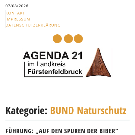
Inhalt
07/08/2026
springen
KONTAKT
IMPRESSUM
DATENSCHUTZERKLÄRUNG
mail
Hauptmenü
Abbrechen
und
Kategorie:
BUND Naturschutz
zum
Text
FÜHRUNG: „AUF DEN SPUREN DER BIBER“