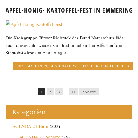
APFEL-HONIG- KARTOFFEL-FEST IN EMMERING
Die Kreisgruppe Fürstenfeldbruck des Bund Naturschutz lädt
auch dieses Jahr wieder zum traditionellen Herbstfest auf die
Streuobstwiese am Emmeringer...
2025
,
AKTIONEN
,
BUND NATURSCHUTZ
,
FÜRSTENFELDBRUCK
1
2
3
…
11
Nächster ›
Kategorien
AGENDA 21 Büro
(203)
AGENDA 21 Schätze
(28)