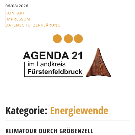
Inhalt
06/08/2026
springen
KONTAKT
IMPRESSUM
DATENSCHUTZERKLÄRUNG
mail
Hauptmenü
Abbrechen
und
Kategorie:
Energiewende
zum
Text
KLIMATOUR DURCH GRÖBENZELL