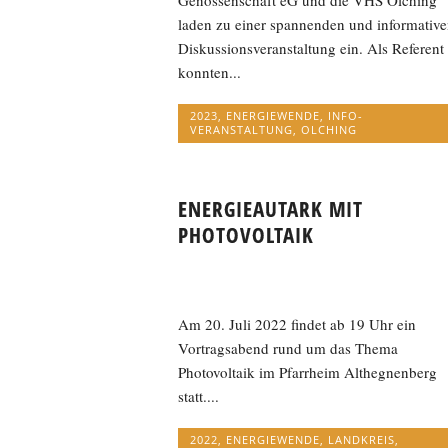
Genossenschaft eG und die VHS Olching
laden zu einer spannenden und informative
Diskussionsveranstaltung ein. Als Referent
konnten...
2023
,
ENERGIEWENDE
,
INFO-
VERANSTALTUNG
,
OLCHING
ENERGIEAUTARK MIT
PHOTOVOLTAIK
Am 20. Juli 2022 findet ab 19 Uhr ein
Vortragsabend rund um das Thema
Photovoltaik im Pfarrheim Althegnenberg
statt....
2022
,
ENERGIEWENDE
,
LANDKREIS
,