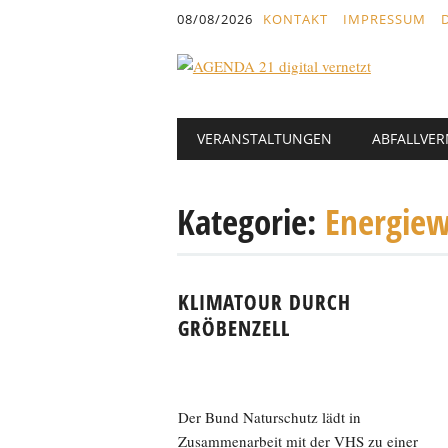
Inhalt
08/08/2026
KONTAKT
IMPRESSUM
springen
Hauptmenü
Abbrechen
VERANSTALTUNGEN
ABFALLVE
und
zum
Text
Kategorie:
Energie
KLIMATOUR DURCH
GRÖBENZELL
Der Bund Naturschutz lädt in
Zusammenarbeit mit der VHS zu einer