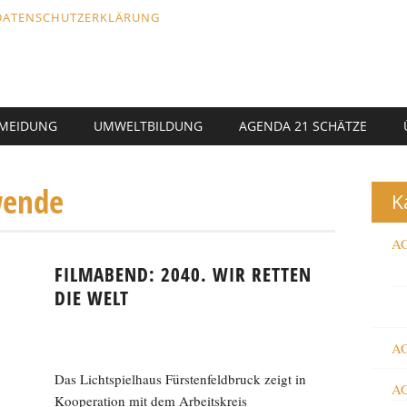
DATENSCHUTZERKLÄRUNG
RMEIDUNG
UMWELTBILDUNG
AGENDA 21 SCHÄTZE
wende
K
AG
FILMABEND: 2040. WIR RETTEN
DIE WELT
AG
Das Lichtspielhaus Fürstenfeldbruck zeigt in
AG
Kooperation mit dem Arbeitskreis