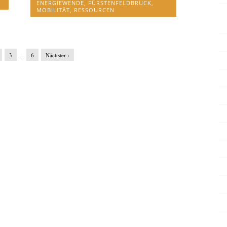
ENERGIEWENDE
,
FÜRSTENFELDBRUCK
,
MOBILITÄT
,
RESSOURCEN
3
…
6
Nächster ›