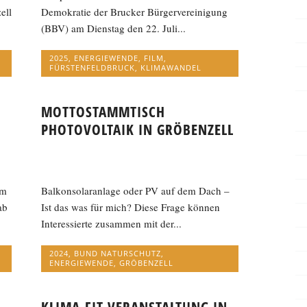
ell
Demokratie der Brucker Bürgervereinigung
(BBV) am Dienstag den 22. Juli...
2025
,
ENERGIEWENDE
,
FILM
,
FÜRSTENFELDBRUCK
,
KLIMAWANDEL
MOTTOSTAMMTISCH
PHOTOVOLTAIK IN GRÖBENZELL
am
Balkonsolaranlage oder PV auf dem Dach –
ab
Ist das was für mich? Diese Frage können
Interessierte zusammen mit der...
2024
,
BUND NATURSCHUTZ
,
ENERGIEWENDE
,
GRÖBENZELL