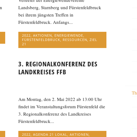
Vertreter der Energiewendevereine
n
Landsberg, Starnberg und Fürstenfeldbruck
bei ihrem jüngsten Treffen in
Fürstenfeldbruck. Anfangs...
2022
,
AKTIONEN
,
ENERGIEWENDE
,
FÜRSTENFELDBRUCK
,
RESSOURCEN
,
ZIEL
21
3. REGIONALKONFERENZ DES
LANDKREISES FFB
Th
Am Montag, den 2. Mai 2022 ab 13:00 Uhr
findet im Veranstaltungsforum Fürstenfeld die
3. Regionalkonferenz des Landkreises
Fürstenfeldbruck...
2022
,
AGENDA 21 LOKAL
,
AKTIONEN
,