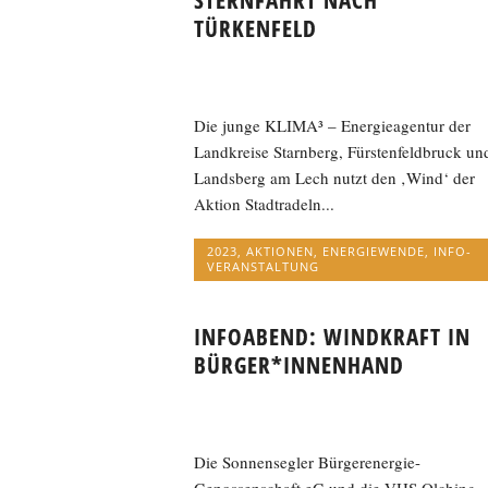
STERNFAHRT NACH
TÜRKENFELD
Die junge KLIMA³ – Energieagentur der
Landkreise Starnberg, Fürstenfeldbruck un
Landsberg am Lech nutzt den ‚Wind‘ der
Aktion Stadtradeln...
2023
,
AKTIONEN
,
ENERGIEWENDE
,
INFO-
VERANSTALTUNG
INFOABEND: WINDKRAFT IN
BÜRGER*INNENHAND
Die Sonnensegler Bürgerenergie-