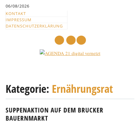
Inhalt
06/08/2026
springen
KONTAKT
IMPRESSUM
DATENSCHUTZERKLÄRUNG
mail
Hauptmenü
Abbrechen
und
Kategorie:
Ernährungsrat
zum
Text
SUPPENAKTION AUF DEM BRUCKER
BAUERNMARKT