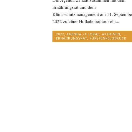
Die Agenda 21 lädt zusammen mit dem
Ernährungsrat und dem
Klimaschutzmanagement am 11. Septembe
2022 zu einer Hofladenradtour ein....
2022
,
AGENDA 21 LOKAL
,
AKTIONEN
,
ERNÄHRUNGSRAT
,
FÜRSTENFELDBRUCK