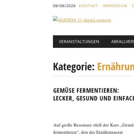
Inhalt
08/08/2026
KONTAKT
IMPRESSUM
springen
Hauptmenü
Abbrechen
VERANSTALTUNGEN
ABFALLVE
und
zum
Text
Kategorie:
Ernährun
GEMÜSE FERMENTIEREN:
LECKER, GESUND UND EINFAC
Auf große Resonanz stieß der Kurs „Gemü
fermentieren“, den der Ernährungsrat