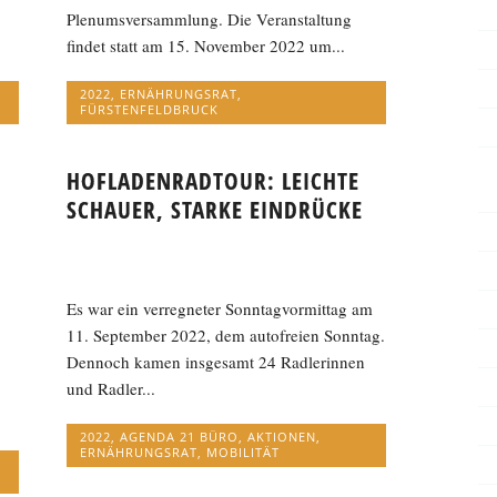
Plenumsversammlung. Die Veranstaltung
findet statt am 15. November 2022 um...
2022
,
ERNÄHRUNGSRAT
,
FÜRSTENFELDBRUCK
HOFLADENRADTOUR: LEICHTE
SCHAUER, STARKE EINDRÜCKE
Es war ein verregneter Sonntagvormittag am
11. September 2022, dem autofreien Sonntag.
Dennoch kamen insgesamt 24 Radlerinnen
und Radler...
2022
,
AGENDA 21 BÜRO
,
AKTIONEN
,
ERNÄHRUNGSRAT
,
MOBILITÄT