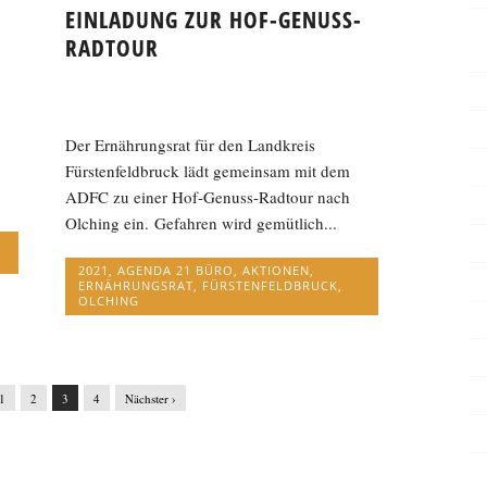
EINLADUNG ZUR HOF-GENUSS-
RADTOUR
Der Ernährungsrat für den Landkreis
Fürstenfeldbruck lädt gemeinsam mit dem
ADFC zu einer Hof-Genuss-Radtour nach
Olching ein. Gefahren wird gemütlich...
2021
,
AGENDA 21 BÜRO
,
AKTIONEN
,
ERNÄHRUNGSRAT
,
FÜRSTENFELDBRUCK
,
OLCHING
1
2
3
4
Nächster ›