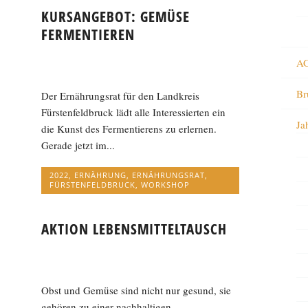
KURSANGEBOT: GEMÜSE
FERMENTIEREN
AG
Br
Der Ernährungsrat für den Landkreis
Fürstenfeldbruck lädt alle Interessierten ein
Ja
die Kunst des Fermentierens zu erlernen.
Gerade jetzt im...
2022
,
ERNÄHRUNG
,
ERNÄHRUNGSRAT
,
FÜRSTENFELDBRUCK
,
WORKSHOP
AKTION LEBENSMITTELTAUSCH
Obst und Gemüse sind nicht nur gesund, sie
gehören zu einer nachhaltigen