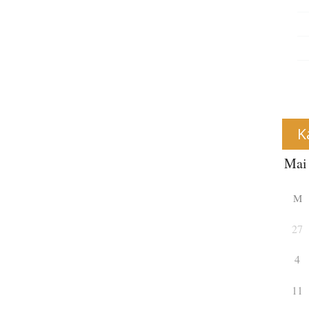
K
M
27
4
11