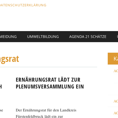
DATENSCHUTZERKLÄRUNG
RMEIDUNG
UMWELTBILDUNG
AGENDA 21 SCHÄTZE
gsrat
K
AG
ERNÄHRUNGSRAT LÄDT ZUR
H
PLENUMSVERSAMMLUNG EIN
AG
se
Der Ernährungsrat für den Landkreis
AG
Fürstenfeldbruck lädt ein zur