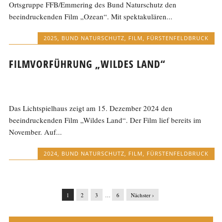
Ortsgruppe FFB/Emmering des Bund Naturschutz den
beeindruckenden Film „Ozean“. Mit spektakulären...
2025
,
BUND NATURSCHUTZ
,
FILM
,
FÜRSTENFELDBRUCK
FILMVORFÜHRUNG „WILDES LAND“
Das Lichtspielhaus zeigt am 15. Dezember 2024 den
beeindruckenden Film „Wildes Land“. Der Film lief bereits im
November. Auf...
2024
,
BUND NATURSCHUTZ
,
FILM
,
FÜRSTENFELDBRUCK
1
2
3
…
6
Nächster ›