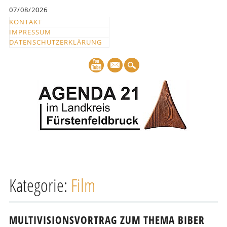
Inhalt
07/08/2026
springen
KONTAKT
IMPRESSUM
DATENSCHUTZERKLÄRUNG
mail
Hauptmenü
Abbrechen
und
Kategorie:
Film
zum
Text
MULTIVISIONSVORTRAG ZUM THEMA BIBER