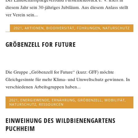
diesem Jahr sein 30-jähriges Jubiläum. Aus diesem Anlass stellt
ver Verein sein...
2021
,
AKTIONEN
,
BIODIVERSITÄT
,
FÜHRUNGEN
,
NATURSCHUTZ
GRÖBENZELL FOR FUTURE
Die Gruppe „Gröbenzell for Future“ (kurz: GFF) möchte
Gleichgesinnte für mehr Klima- und Umweltschutz gewinnen. In
verschiedenen Arbeitsgruppen haben...
2021
,
ENERGIEWENDE
,
ERNÄHRUNG
,
GRÖBENZELL
,
MOBILITÄT
,
NATURSCHUTZ
,
RESSOURCEN
EINWEIHUNG DES WILDBIENENGARTENS
PUCHHEIM