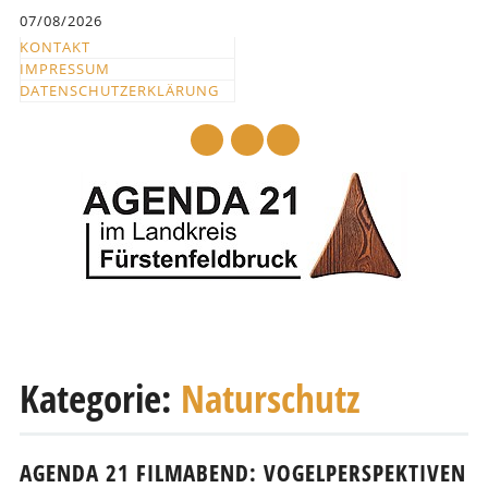
Inhalt
07/08/2026
springen
KONTAKT
IMPRESSUM
DATENSCHUTZERKLÄRUNG
mail
Hauptmenü
Abbrechen
und
Kategorie:
Naturschutz
zum
Text
AGENDA 21 FILMABEND: VOGELPERSPEKTIVEN