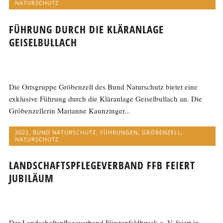
NATURSCHUTZ
FÜHRUNG DURCH DIE KLÄRANLAGE
GEISELBULLACH
Die Ortsgruppe Gröbenzell des Bund Naturschutz bietet eine
exklusive Führung durch die Kläranlage Geiselbullach an. Die
Gröbenzellerin Marianne Kaunzinger...
2022
,
BUND NATURSCHUTZ
,
FÜHRUNGEN
,
GRÖBENZELL
,
NATURSCHUTZ
LANDSCHAFTSPFLEGEVERBAND FFB FEIERT
JUBILÄUM
Der Landschaftspflegeverband Fürstenfeldbruck e. V. feiert in