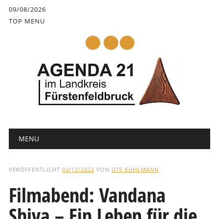
Inhalt
09/08/2026
springen
TOP MENU
mail
Hauptmenü
Abbrechen
MENU
und
zum
Text
VERÖFFENTLICHT
02/12/2022
VON
UTE KUHLMANN
Filmabend: Vandana
Shiva – Ein Leben für die