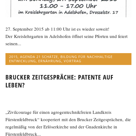
27. September 2015 ab 11:00 Uhr ist es wieder soweit!
Der Kreislehrgarten in Adelshofen öffnet seine Pforten und feiert
seinen...
2015
,
AGENDA 21 SCHÄTZE
,
BILDUNG FÜR NACHHALTIGE
ENTWICKLUNG
,
ERNÄHRUNG
,
VORTRAG
BRUCKER ZEITGESPRÄCHE: PATENTE AUF
LEBEN?
„Zivilcourage für einen agrogentechnikfreien Landkreis
Fürstenfeldbruck“ kooperiert mit den Brucker Zeitgesprächen, die
regelmäßig von der Erlöserkirche und der Gnadenkirche in
Fürstenfeldbruck...