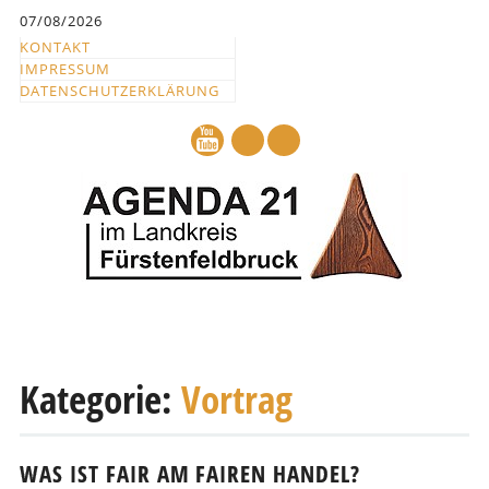
Inhalt
07/08/2026
springen
KONTAKT
IMPRESSUM
DATENSCHUTZERKLÄRUNG
mail
Hauptmenü
Abbrechen
und
Kategorie:
Vortrag
zum
Text
WAS IST FAIR AM FAIREN HANDEL?