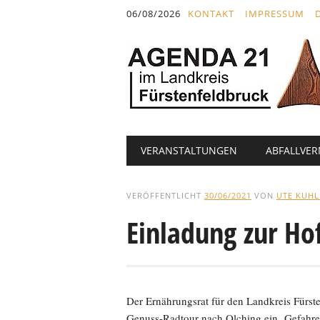
Inhalt
06/08/2026
KONTAKT
IMPRESSUM
springen
Hauptmenü
Abbrechen
VERANSTALTUNGEN
ABFALLVE
und
zum
Text
VERÖFFENTLICHT
30/06/2021
VON
UTE KUH
Einladung zur Ho
Der Ernährungsrat für den Landkreis Fürs
Genuss-Radtour nach Olching ein. Gefahr