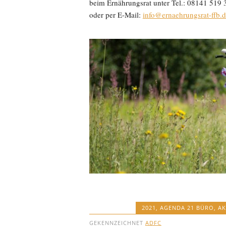
beim Ernährungsrat unter Tel.: 08141 519 
oder per E-Mail:
info@ernaehrungsrat-ffb.
2021
,
AGENDA 21 BÜRO
,
AK
GEKENNZEICHNET
ADFC