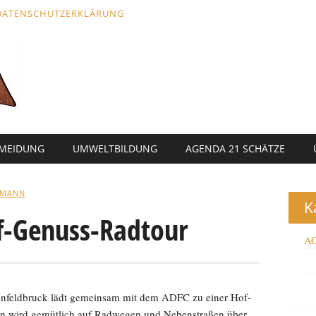
DATENSCHUTZERKLÄRUNG
RMEIDUNG
UMWELTBILDUNG
AGENDA 21 SCHÄTZE
LMANN
K
f-Genuss-Radtour
AG
tenfeldbruck lädt gemeinsam mit dem ADFC zu einer Hof-
en wird gemütlich auf Radwegen und Nebenstraßen über