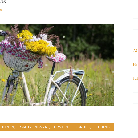
336
de
AG
Br
Ja
TIONEN
,
ERNÄHRUNGSRAT
,
FÜRSTENFELDBRUCK
,
OLCHING