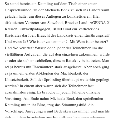
So stand bereits ein Keimling auf dem Tisch einer ersten
Gesprächsrunde, zu der Michaela Bock zu sich ins Landratsamt
geladen hatte, um dieses Anliegen zu konkretisieren. Hier
diskutierten Vertreter von Slowfood, Brucker Land, AGENDA 21
Kreisen, Umweltpädagogen, BUND und ein Vertreter des
Kreisrates darüber: Braucht der Landkreis einen Ernährungsrat?
Und wenn Ja? Wie ist er zu stemmen? Mit Wem ist er besetzt?
Und Wo verortet? Wusste doch jeder der Teilnehmer um die
vielfältigen Aufgaben, die auf den einzelnen zukommen, würde
er oder sie sich entschließen, diesem Rat aktiv beizutreten. Man
sei ja bereits mit Ehrenämtern stark ausgelastet. Aber noch ging
es ja um ein erstes Abklopfen der Machbarkeit, der
Umsetzbarkeit. Soll der Sprössling überhaupt weiterhin gepflegt
werden? In einem aber waren sich die Teilnehmer fast
ausnahmslos einig: Es brauche in jedem Fall eine offizielle
Verortung. Am Ende nahm Michaela Bock den sprießenden
Keimling mit in ihr Büro, trug das Stimmungsbild, die
Vorschläge, Anregungen und Bedenken zusammen und machte
sich mit dem inzwischen zur Jungpflanze herangewachsenen