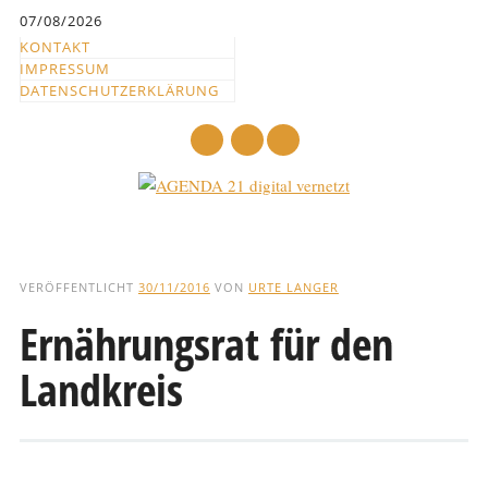
Inhalt
07/08/2026
springen
KONTAKT
IMPRESSUM
DATENSCHUTZERKLÄRUNG
mail
Hauptmenü
Abbrechen
und
VERÖFFENTLICHT
30/11/2016
VON
URTE LANGER
zum
Ernährungsrat für den
Text
Landkreis