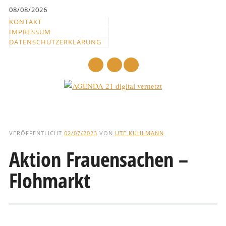
Inhalt
08/08/2026
springen
KONTAKT
IMPRESSUM
DATENSCHUTZERKLÄRUNG
mail
Hauptmenü
Abbrechen
und
VERÖFFENTLICHT
02/07/2023
VON
UTE KUHLMANN
zum
Aktion Frauensachen –
Text
Flohmarkt