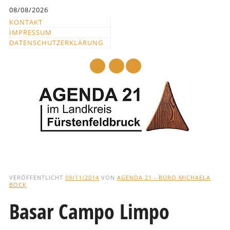
Inhalt
08/08/2026
springen
KONTAKT
IMPRESSUM
DATENSCHUTZERKLÄRUNG
mail
Hauptmenü
Abbrechen
und
VERÖFFENTLICHT
09/11/2014
VON
AGENDA 21 - BÜRO MICHAELA
BOCK
zum
Text
Basar Campo Limpo