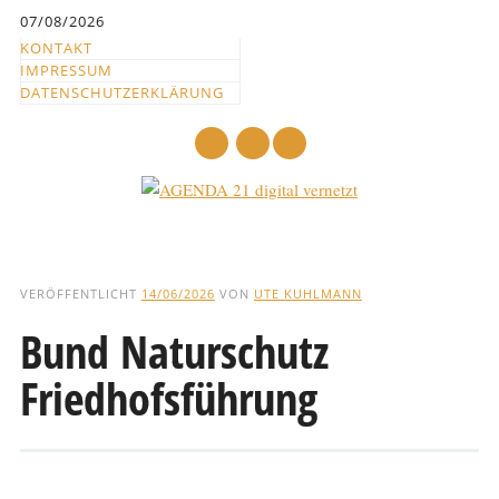
Inhalt
07/08/2026
springen
KONTAKT
IMPRESSUM
DATENSCHUTZERKLÄRUNG
mail
Hauptmenü
Abbrechen
und
VERÖFFENTLICHT
14/06/2026
VON
UTE KUHLMANN
zum
Bund Naturschutz
Text
Friedhofsführung