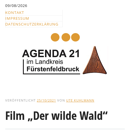
Inhalt
09/08/2026
springen
KONTAKT
IMPRESSUM
DATENSCHUTZERKLÄRUNG
mail
Hauptmenü
Abbrechen
und
VERÖFFENTLICHT
25/10/2021
VON
UTE KUHLMANN
zum
Film „Der wilde Wald“
Text