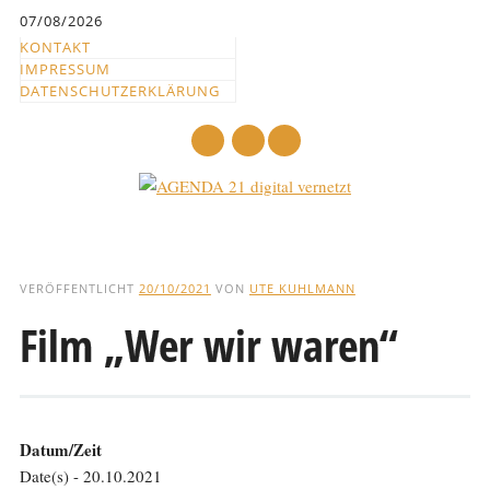
Inhalt
07/08/2026
springen
KONTAKT
IMPRESSUM
DATENSCHUTZERKLÄRUNG
mail
Hauptmenü
Abbrechen
und
VERÖFFENTLICHT
20/10/2021
VON
UTE KUHLMANN
zum
Film „Wer wir waren“
Text
Datum/Zeit
Date(s) - 20.10.2021