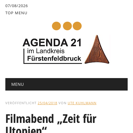
Inhalt
07/08/2026
springen
TOP MENU
mail
Hauptmenü
Abbrechen
MENU
und
zum
Text
VERÖFFENTLICHT
25/04/2018
VON
UTE KUHLMANN
Filmabend „Zeit für
Utopien“