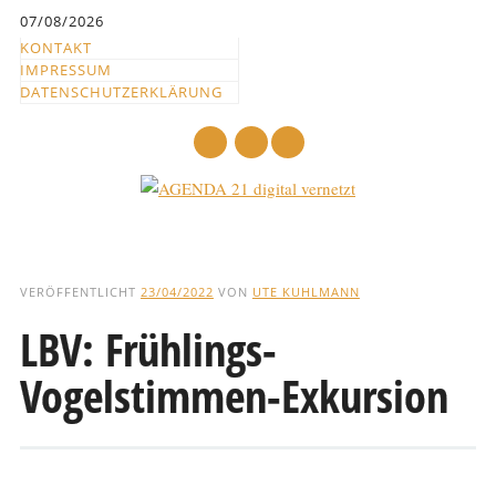
Inhalt
07/08/2026
springen
KONTAKT
IMPRESSUM
DATENSCHUTZERKLÄRUNG
mail
Hauptmenü
Abbrechen
und
VERÖFFENTLICHT
23/04/2022
VON
UTE KUHLMANN
zum
LBV: Frühlings-
Text
Vogelstimmen-Exkursion