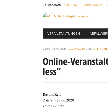
Inhalt
06/08/2026
KONTAKT
IMPRESSUM
springen
Hauptmenü
Abbrechen
VERANSTALTUNGEN
ABFALLVE
und
zum
Text
VERÖFFENTLICHT
29/06/2020
VON
UTE KUH
Online-Veranstal
less“
Datum/Zeit
Date(s) - 29.06.2020
18:00 - 20:00