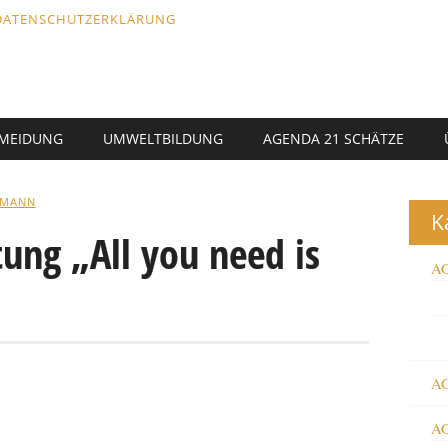
DATENSCHUTZERKLÄRUNG
RMEIDUNG
UMWELTBILDUNG
AGENDA 21 SCHÄTZE
LMANN
K
tung „All you need is
AG
AG
AG