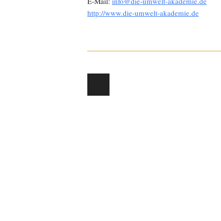
E-Mail:
info@die-umwelt-akademie.de
http://www.die-umwelt-akademie.de
Post navigation