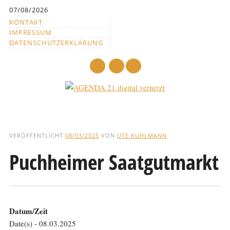
Inhalt
07/08/2026
springen
KONTAKT
IMPRESSUM
DATENSCHUTZERKLÄRUNG
mail
Hauptmenü
Abbrechen
und
VERÖFFENTLICHT
08/03/2025
VON
UTE KUHLMANN
zum
Puchheimer Saatgutmarkt
Text
Datum/Zeit
Date(s) - 08.03.2025