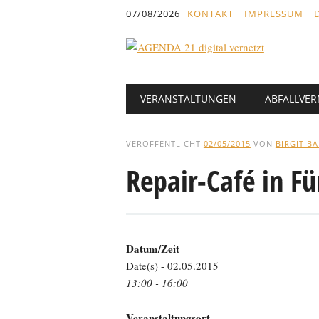
Inhalt
07/08/2026
KONTAKT
IMPRESSUM
springen
Hauptmenü
Abbrechen
VERANSTALTUNGEN
ABFALLVE
und
zum
Text
VERÖFFENTLICHT
02/05/2015
VON
BIRGIT B
Repair-Café in Fü
Datum/Zeit
Date(s) - 02.05.2015
13:00 - 16:00
Veranstaltungsort