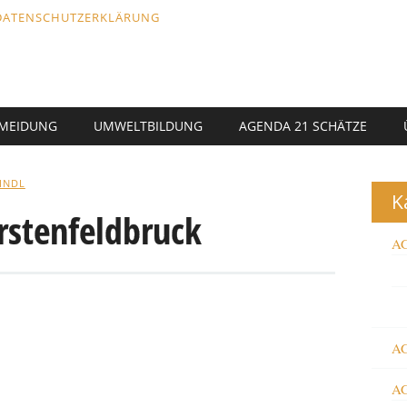
DATENSCHUTZERKLÄRUNG
RMEIDUNG
UMWELTBILDUNG
AGENDA 21 SCHÄTZE
AINDL
K
rstenfeldbruck
AG
AG
AG