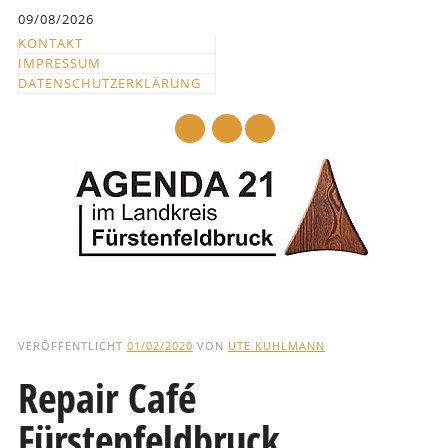
Inhalt
09/08/2026
springen
KONTAKT
IMPRESSUM
DATENSCHUTZERKLÄRUNG
mail
Hauptmenü
Abbrechen
und
VERÖFFENTLICHT
01/02/2020
VON
UTE KUHLMANN
zum
Repair Café
Text
Fürstenfeldbruck