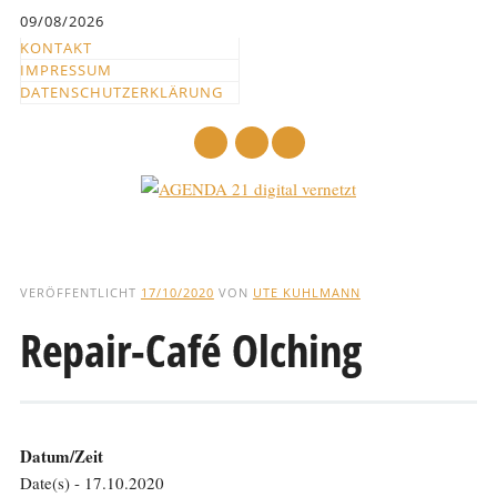
Inhalt
09/08/2026
springen
KONTAKT
IMPRESSUM
DATENSCHUTZERKLÄRUNG
mail
Hauptmenü
Abbrechen
und
VERÖFFENTLICHT
17/10/2020
VON
UTE KUHLMANN
zum
Repair-Café Olching
Text
Datum/Zeit
Date(s) - 17.10.2020