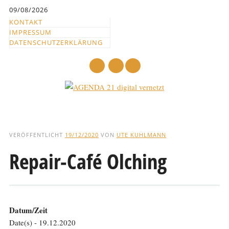
Inhalt
09/08/2026
springen
KONTAKT
IMPRESSUM
DATENSCHUTZERKLÄRUNG
mail
Hauptmenü
Abbrechen
und
VERÖFFENTLICHT
19/12/2020
VON
UTE KUHLMANN
zum
Repair-Café Olching
Text
Datum/Zeit
Date(s) - 19.12.2020