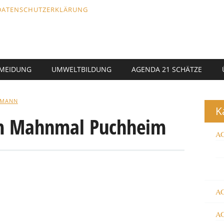
DATENSCHUTZERKLÄRUNG
RMEIDUNG
UMWELTBILDUNG
AGENDA 21 SCHÄTZE
LMANN
K
am Mahnmal Puchheim
AG
AG
AG