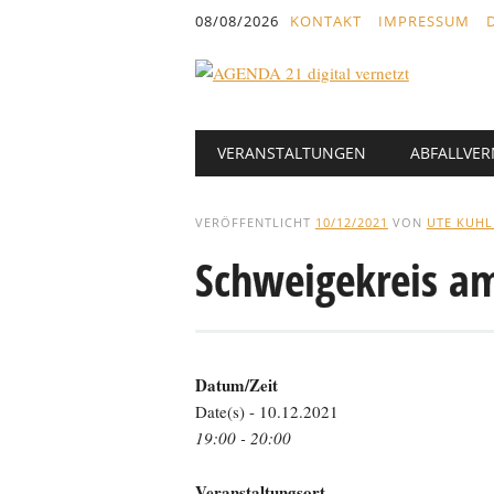
Inhalt
08/08/2026
KONTAKT
IMPRESSUM
springen
Hauptmenü
Abbrechen
VERANSTALTUNGEN
ABFALLVE
und
zum
Text
VERÖFFENTLICHT
10/12/2021
VON
UTE KUH
Schweigekreis 
Datum/Zeit
Date(s) - 10.12.2021
19:00 - 20:00
Veranstaltungsort