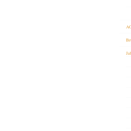
AG
Br
Ja