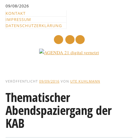
Inhalt
09/08/2026
springen
KONTAKT
IMPRESSUM
DATENSCHUTZERKLÄRUNG
mail
Hauptmenü
Abbrechen
und
VERÖFFENTLICHT
09/09/2016
VON
UTE KUHLMANN
zum
Thematischer
Text
Abendspaziergang der
KAB