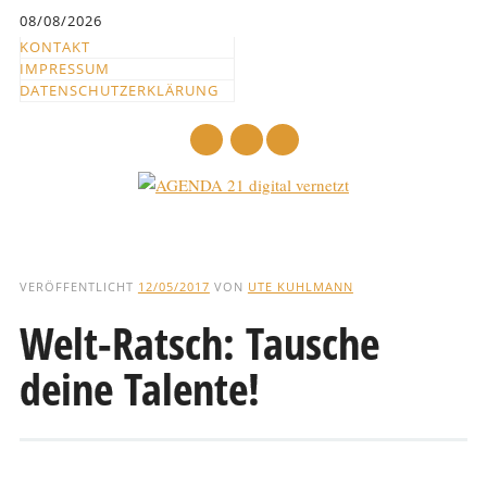
Inhalt
08/08/2026
springen
KONTAKT
IMPRESSUM
DATENSCHUTZERKLÄRUNG
mail
Hauptmenü
Abbrechen
und
VERÖFFENTLICHT
12/05/2017
VON
UTE KUHLMANN
zum
Welt-Ratsch: Tausche
Text
deine Talente!