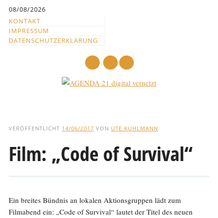
Inhalt
08/08/2026
springen
KONTAKT
IMPRESSUM
DATENSCHUTZERKLÄRUNG
mail
Hauptmenü
Abbrechen
und
VERÖFFENTLICHT
14/06/2017
VON
UTE KUHLMANN
zum
Film: „Code of Survival“
Text
Ein breites Bündnis an lokalen Aktionsgruppen lädt zum
Filmabend ein: „Code of Survival“ lautet der Titel des neuen