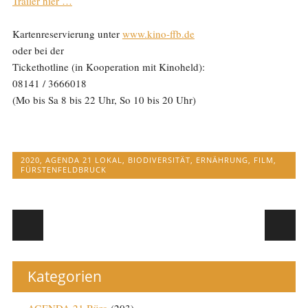
Trailer hier …
Kartenreservierung unter
www.kino-ffb.de
oder bei der
Tickethotline (in Kooperation mit Kinoheld):
08141 / 3666018
(Mo bis Sa 8 bis 22 Uhr, So 10 bis 20 Uhr)
2020
,
AGENDA 21 LOKAL
,
BIODIVERSITÄT
,
ERNÄHRUNG
,
FILM
,
FÜRSTENFELDBRUCK
Post navigation
Kategorien