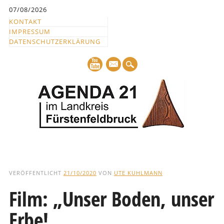
Inhalt
07/08/2026
springen
KONTAKT
IMPRESSUM
DATENSCHUTZERKLÄRUNG
mail
Hauptmenü
Abbrechen
und
VERÖFFENTLICHT
21/10/2020
VON
UTE KUHLMANN
zum
Film: „Unser Boden, unser
Text
Erbe!